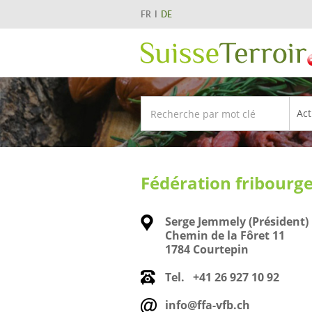
FR
DE
Fédération fribourge
Serge Jemmely (Président)
Chemin de la Fôret 11
1784 Courtepin
Tel.
+41 26 927 10 92
info@ffa-vfb.ch