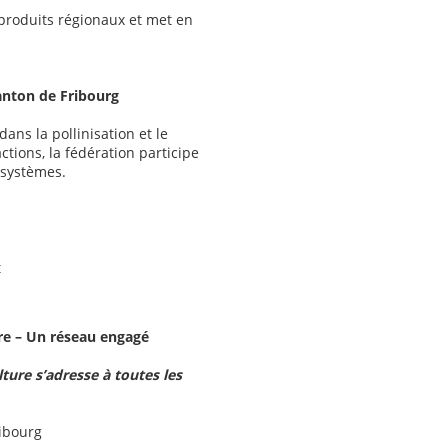
produits régionaux et met en
canton de Fribourg
dans la pollinisation et le
ctions, la fédération participe
osystèmes.
t
ure – Un réseau engagé
ture s’adresse à toutes les
ribourg