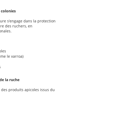
 colonies
ture s’engage dans la protection
ire des ruchers, en
onales.
oles
mme le varroa)
s
de la ruche
n des produits apicoles issus du