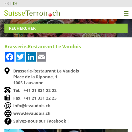
FR
DE
RECHERCHER
Brasserie-Restaurant Le Vaudois
Facebook
Twitter
LinkedIn
Email
Brasserie-Restaurant Le Vaudois
Place de la Riponne, 1
1005 Lausanne
Tel.
+41 21 331 22 22
Fax.
+41 21 331 22 23
info@levaudois.ch
www.levaudois.ch
Suivez-nous sur Facebook !