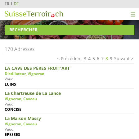
FR
DE
RECHERCHER
170 Adresses
Précédent
3
4
5
6
7
8
9
Suivant
LA CAVE DES PÈRES FRUIT'ART
Distillateur, Vigneron
Vaud
LUINS
La Chartreuse de La Lance
Vigneron, Caveau
Vaud
CONCISE
La Maison Massy
Vigneron, Caveau
Vaud
EPESSES