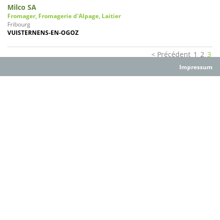
Milco SA
Fromager, Fromagerie d'Alpage, Laitier
Fribourg
VUISTERNENS-EN-OGOZ
Précédent
1
2
3
Impressum