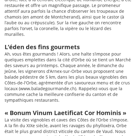
restaurée et offre un magnifique passage. Le promeneur
attentif aura parfois la chance d’observer les troupeaux de
chamois (en amont de Montcherand), ainsi que le castor (à
l’aube ou au crépuscule). Sur la rive gauche on rencontre
parfois l’orvet, la coronelle, la vipère ou le lézard des
murailles.
L’éden des fins gourmets
Ah, vous êtes gourmands ! Alors, une halte s’impose pour
quelques emplettes dans la cité d’Orbe où se tient un Marché
des saveurs au printemps. Chaque année, le dimanche du
Jeûne, les vignerons d’Arnex-sur-Orbe vous proposent une
balade pédestre de 5 km, dans les plus beaux vignobles des
Côtes-de-l'Orbe, agrémentée d’un savoureux menu et de crus
locaux (www.baladegourmande.ch). Rappelez-vous que la
commune cache la meilleure confiserie du canton et de
sympathiques restaurants.
« Bonum Vinum Laetificat Cor Hominis »
La visite des vignobles et caves des Côtes de l’Orbe s’impose.
A la fin du XIXe siècle, avant les ravages du phylloxéra, Orbe
était le plus grand district viticole du canton de Vaud. Nous