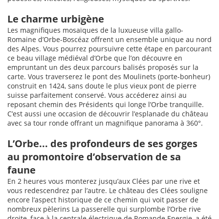
Le charme urbigène
Les magnifiques mosaïques de la luxueuse villa gallo-
Romaine d’Orbe-Boscéaz offrent un ensemble unique au nord
des Alpes. Vous pourrez poursuivre cette étape en parcourant
ce beau village médiéval d’Orbe que l’on découvre en
empruntant un des deux parcours balisés proposés sur la
carte. Vous traverserez le pont des Moulinets (porte-bonheur)
construit en 1424, sans doute le plus vieux pont de pierre
suisse parfaitement conservé. Vous accéderez ainsi au
reposant chemin des Présidents qui longe l’Orbe tranquille.
C’est aussi une occasion de découvrir l’esplanade du château
avec sa tour ronde offrant un magnifique panorama à 360°.
L’Orbe... des profondeurs de ses gorges
au promontoire d’observation de sa
faune
En 2 heures vous monterez jusqu’aux Clées par une rive et
vous redescendrez par l’autre. Le château des Clées souligne
encore l’aspect historique de ce chemin qui voit passer de
nombreux pèlerins La passerelle qui surplombe l’Orbe rive
droite, face à la centrale électrique de Romande Energie, a été