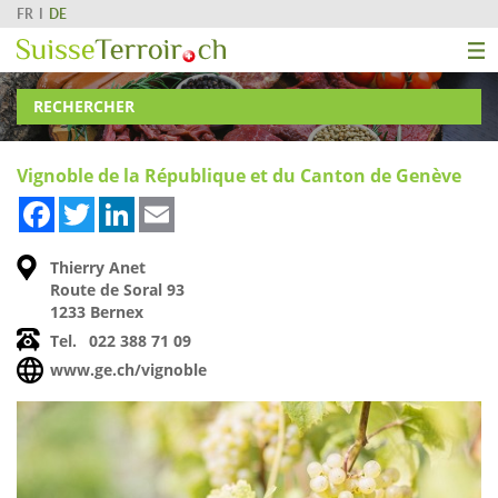
FR
DE
RECHERCHER
Vignoble de la République et du Canton de Genève
Facebook
Twitter
LinkedIn
Email
Thierry Anet
Route de Soral 93
1233 Bernex
Tel.
022 388 71 09
www.ge.ch/vignoble