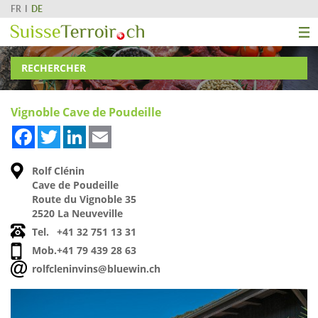
FR
DE
RECHERCHER
Vignoble Cave de Poudeille
Facebook
Twitter
LinkedIn
Email
Rolf Clénin
Cave de Poudeille
Route du Vignoble 35
2520 La Neuveville
Tel.
+41 32 751 13 31
Mob.
+41 79 439 28 63
rolfcleninvins@bluewin.ch