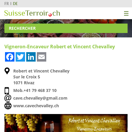
FR
DE
RECHERCHER
Vigneron-Encaveur Robert et Vincent Chevalley
Facebook
Twitter
LinkedIn
Email
Robert et Vincent Chevalley
Sur le Croix 5
1071 Rivaz
Mob.
+41 79 468 37 10
cave.chevalley@gmail.com
www.cavechevalley.ch