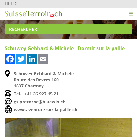
FR
DE
RECHERCHER
Schuwey Gebhard & Michèle - Dormir sur la paille
Facebook
Twitter
LinkedIn
Email
Schuwey Gebhard & Michèle
Route des Revers 160
1637 Charmey
Tel.
+41 26 927 15 21
gs.precorne@bluewin.ch
www.aventure-sur-la-paille.ch