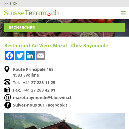
FR
DE
RECHERCHER
Restaurant Au Vieux Mazot - Chez Raymonde
Facebook
Twitter
LinkedIn
Email
Route Principale 168
1983 Evolène
Tel.
+41 27 283 11 25
Fax.
+41 27 283 42 01
mazot.raymonde@bluewin.ch
Suivez-nous sur Facebook !