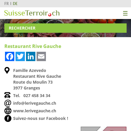
FR
DE
RECHERCHER
Restaurant Rive Gauche
Facebook
Twitter
LinkedIn
Email
Famille Azevedo
Restaurant Rive Gauche
Route du Moulin 73
3977 Granges
Tel.
027 458 34 34
info@lerivegauche.ch
www.lerivegauche.ch
Suivez-nous sur Facebook !