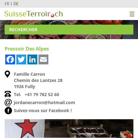
FR
DE
RECHERCHER
Pressoir Des Alpes
Facebook
Twitter
LinkedIn
Email
Famille Carron
Chemin des Lantzes 28
1926 Fully
Tel.
+41 79 782 52 60
jordanecarron@hotmail.com
Suivez-nous sur Facebook !