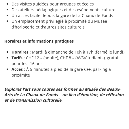
Des visites guidées pour groupes et écoles
Des ateliers pédagogiques et des événements culturels
Un accès facile depuis la gare de La Chaux-de-Fonds
Un emplacement privilégié à proximité du Musée
d’horlogerie et d'autres sites culturels
Horaires et informations pratiques
Horaires
: Mardi à dimanche de 10h à 17h (fermé le lundi)
Tarifs
: CHF 12.– (adulte), CHF 8.– (AVS/étudiants), gratuit
pour les -16 ans
Accès
: À 5 minutes à pied de la gare CFF, parking à
proximité
Explorez l’art sous toutes ses formes au Musée des Beaux-
Arts de La Chaux-de-Fonds – un lieu d’émotion, de réflexion
et de transmission culturelle.
musée La Chaux-de-Fonds, musée beaux-arts Neuchâtel, art
suisse, musée art contemporain Suisse, visite musée
romandie, musée Léopold Robert, musée Art déco Suisse,
expositions La Chaux-de-Fonds, musée architecture moderne