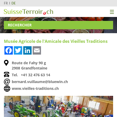
FR
DE
RECHERCHER
Musée Agricole de l'Amicale des Vieilles Traditions
Facebook
Twitter
LinkedIn
Email
Route de Fahy 90 g
2908 Grandfontaine
Tel.
+41 32 476 63 14
bernard.vuillaume@bluewin.ch
www.vieilles-traditions.ch