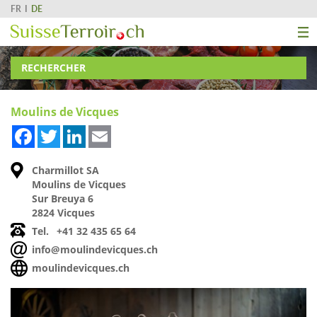
FR
DE
RECHERCHER
Moulins de Vicques
Facebook
Twitter
LinkedIn
Email
Charmillot SA
Moulins de Vicques
Sur Breuya 6
2824 Vicques
Tel.
+41 32 435 65 64
info@moulindevicques.ch
moulindevicques.ch