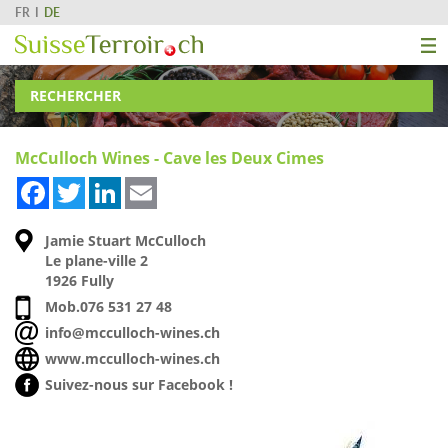
FR
DE
RECHERCHER
McCulloch Wines - Cave les Deux Cimes
Facebook
Twitter
LinkedIn
Email
Jamie Stuart McCulloch
Le plane-ville 2
1926 Fully
Mob.
076 531 27 48
info@mcculloch-wines.ch
www.mcculloch-wines.ch
Suivez-nous sur Facebook !