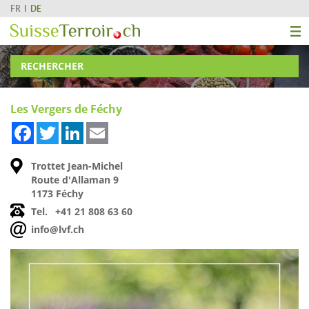
FR
DE
RECHERCHER
Les Vergers de Féchy
Facebook
Twitter
LinkedIn
Email
Trottet Jean-Michel
Route d'Allaman 9
1173 Féchy
Tel.
+41 21 808 63 60
info@lvf.ch