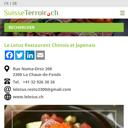
FR
DE
RECHERCHER
Le Lotus Restaurant Chinois et Japonais
Facebook
Twitter
LinkedIn
Email
Rue Numa-Droz 208
2300 La Chaux-de-Fonds
Tel.
+41 32 926 30 26
lelotus.resto2300@gmail.com
www.lelotus.ch