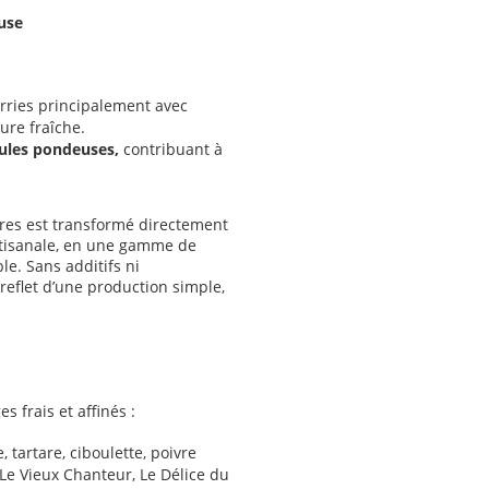
use
urries principalement avec
ure fraîche.
ules pondeuses,
contribuant à
èvres est transformé directement
rtisanale, en une gamme de
le. Sans additifs ni
reflet d’une production simple,
 frais et affinés :
e, tartare, ciboulette, poivre
 Le Vieux Chanteur, Le Délice du