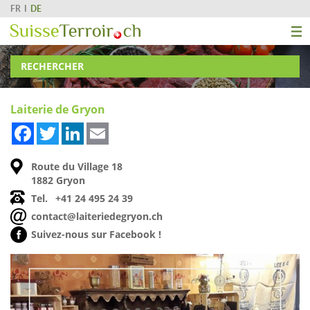
FR
DE
RECHERCHER
Laiterie de Gryon
Facebook
Twitter
LinkedIn
Email
Route du Village 18
1882 Gryon
Tel.
+41 24 495 24 39
contact@laiteriedegryon.ch
Suivez-nous sur Facebook !