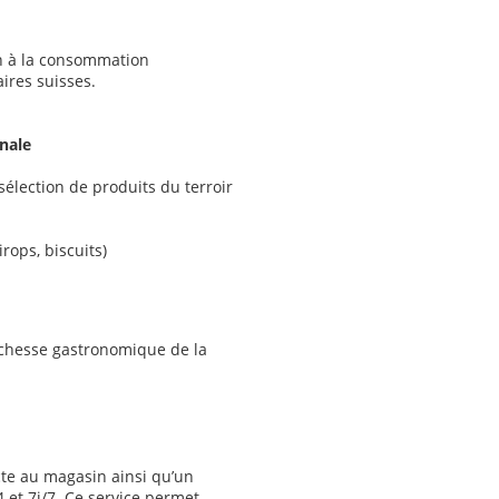
en à la consommation
ires suisses.
onale
lection de produits du terroir
irops, biscuits)
richesse gastronomique de la
cte au magasin ainsi qu’un
 et 7j/7. Ce service permet