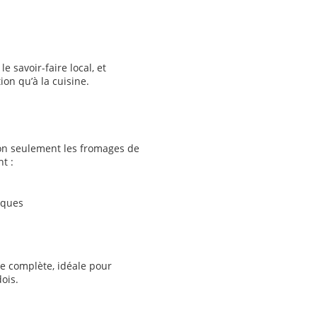
le savoir-faire local, et
on qu’à la cuisine.
non seulement les fromages de
t :
iques
re complète, idéale pour
ois.