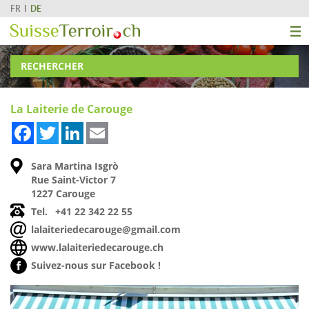
FR
DE
RECHERCHER
La Laiterie de Carouge
Facebook
Twitter
LinkedIn
Email
Sara Martina Isgrò
Rue Saint-Victor 7
1227 Carouge
Tel.
+41 22 342 22 55
lalaiteriedecarouge@gmail.com
www.lalaiteriedecarouge.ch
Suivez-nous sur Facebook !