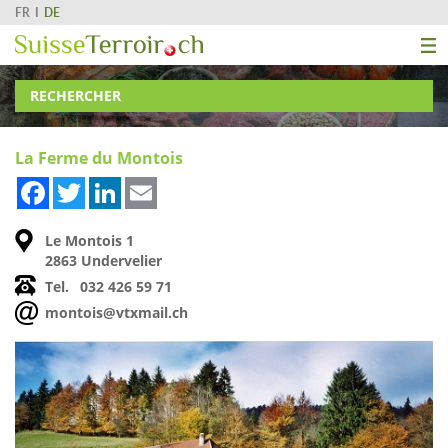
FR
DE
RECHERCHER
La Ferme du Montois
Facebook
Twitter
LinkedIn
Email
Le Montois 1
2863 Undervelier
Tel.
032 426 59 71
montois@vtxmail.ch