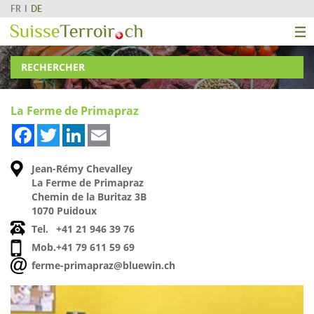
FR
DE
RECHERCHER
La Ferme de Primapraz
Facebook
Twitter
LinkedIn
Email
Jean-Rémy Chevalley
La Ferme de Primapraz
Chemin de la Buritaz 3B
1070 Puidoux
Tel.
+41 21 946 39 76
Mob.
+41 79 611 59 69
ferme-primapraz@bluewin.ch