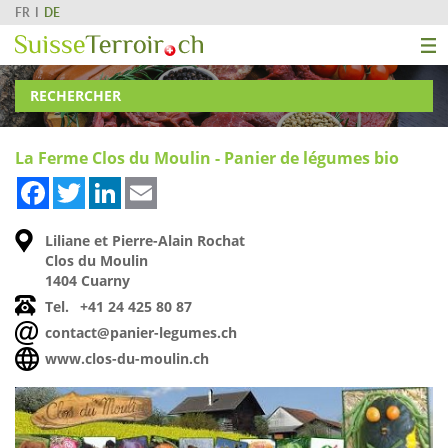
FR
DE
RECHERCHER
La Ferme Clos du Moulin - Panier de légumes bio
Facebook
Twitter
LinkedIn
Email
Liliane et Pierre-Alain Rochat
Clos du Moulin
1404 Cuarny
Tel.
+41 24 425 80 87
contact@panier-legumes.ch
www.clos-du-moulin.ch