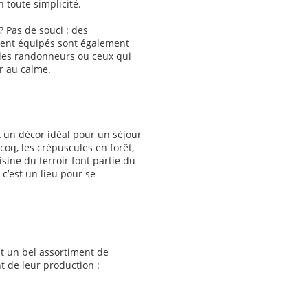
n toute simplicité.
? Pas de souci : des
ent équipés sont également
, les randonneurs ou ceux qui
r au calme.
t un décor idéal pour un séjour
 coq, les crépuscules en forêt,
isine du terroir font partie du
 c’est un lieu pour se
t un bel assortiment de
t de leur production :