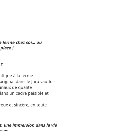
la ferme chez soi… ou
place !
 ?
ntique à la ferme
riginal dans le Jura vaudois
anaux de qualité
dans un cadre paisible et
reux et sincère, en toute
t, une immersion dans la vie
ager.