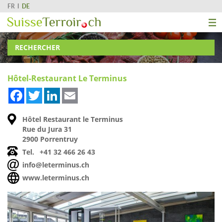
FR
DE
RECHERCHER
Hôtel-Restaurant Le Terminus
Facebook
Twitter
LinkedIn
Email
Hôtel Restaurant le Terminus
Rue du Jura 31
2900 Porrentruy
Tel.
+41 32 466 26 43
info@leterminus.ch
www.leterminus.ch