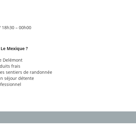
/ 18h30 – 00h00
t Le Mexique ?
de Delémont
uits frais
des sentiers de randonnée
n séjour détente
ofessionnel