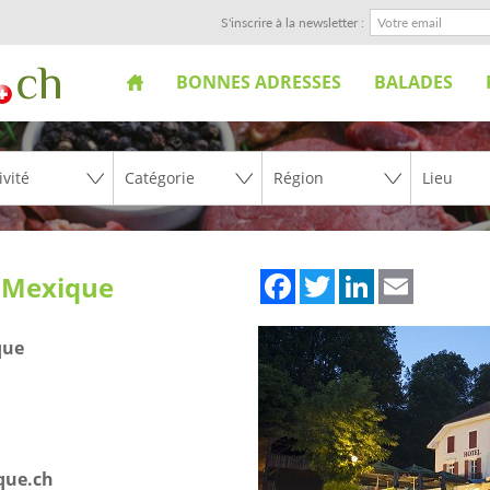
S'inscrire à la newsletter :
BONNES ADRESSES
BALADES
Facebook
Twitter
LinkedIn
Email
e Mexique
que
que.ch