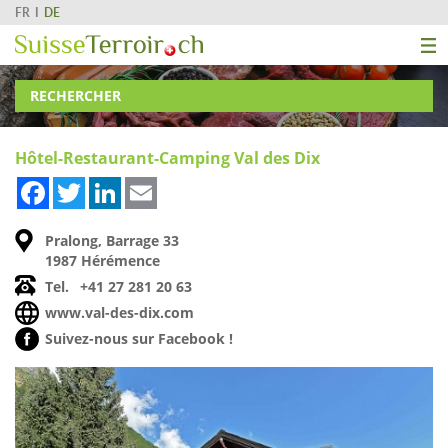
FR
DE
RECHERCHER
Hôtel-Restaurant-Camping Val des Dix
Facebook
Twitter
LinkedIn
Email
Pralong, Barrage 33
1987 Hérémence
Tel.
+41 27 281 20 63
www.val-des-dix.com
Suivez-nous sur Facebook !