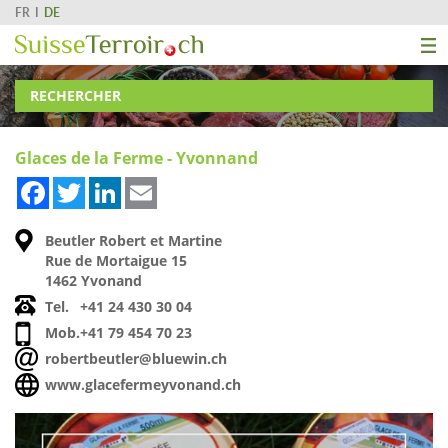
FR
DE
RECHERCHER
Glaces de la Ferme - Yvonnand
Facebook
Twitter
LinkedIn
Email
Beutler Robert et Martine
Rue de Mortaigue 15
1462 Yvonand
Tel.
+41 24 430 30 04
Mob.
+41 79 454 70 23
robertbeutler@bluewin.ch
www.glacefermeyvonand.ch