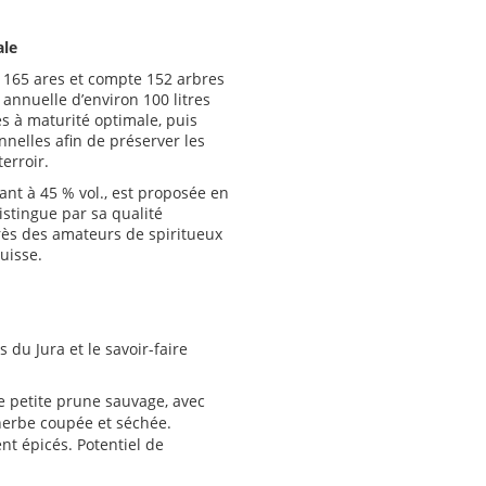
ale
e 165 ares et compte 152 arbres
 annuelle d’environ 100 litres
és à maturité optimale, puis
nnelles afin de préserver les
erroir.
rant à 45 % vol., est proposée en
distingue par sa qualité
rès des amateurs de spiritueux
uisse.
 du Jura et le savoir-faire
e petite prune sauvage, avec
herbe coupée et séchée.
nt épicés. Potentiel de