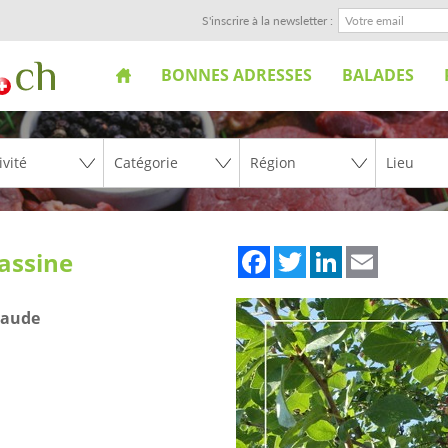
S'inscrire à la newsletter :
BONNES ADRESSES
BALADES
Facebook
Twitter
LinkedIn
Email
assine
laude