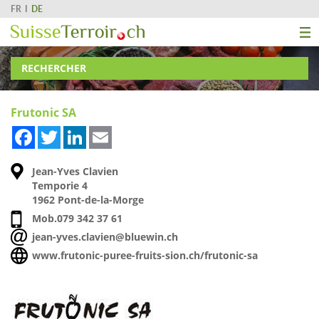
FR
DE
RECHERCHER
Frutonic SA
Facebook
Twitter
LinkedIn
Email
Jean-Yves Clavien
Temporie 4
1962 Pont-de-la-Morge
Mob.
079 342 37 61
jean-yves.clavien@bluewin.ch
www.frutonic-puree-fruits-sion.ch/frutonic-sa