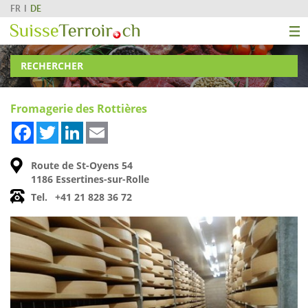
FR
DE
RECHERCHER
Fromagerie des Rottières
Facebook
Twitter
LinkedIn
Email
Route de St-Oyens 54
1186 Essertines-sur-Rolle
Tel.
+41 21 828 36 72