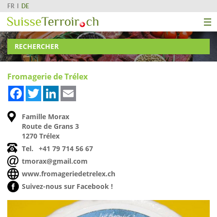
FR
DE
RECHERCHER
Fromagerie de Trélex
Facebook
Twitter
LinkedIn
Email
Famille Morax
Route de Grans 3
1270 Trélex
Tel.
+41 79 714 56 67
tmorax@gmail.com
www.fromageriedetrelex.ch
Suivez-nous sur Facebook !