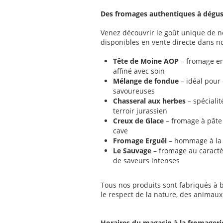
Des fromages authentiques à dégu
Venez découvrir le goût unique de n
disponibles en vente directe dans no
Tête de Moine AOP
– fromage em
affiné avec soin
Mélange de fondue
– idéal pour
savoureuses
Chasseral aux herbes
– spéciali
terroir jurassien
Creux de Glace
– fromage à pâte 
cave
Fromage Erguël
– hommage à la 
Le Sauvage
– fromage au caractè
de saveurs intenses
Tous nos produits sont fabriqués à b
le respect de la nature, des animaux 
Horaires du magasin à la fromageri