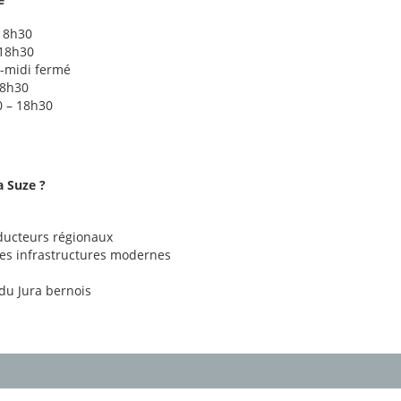
 18h30
 18h30
s-midi fermé
18h30
0 – 18h30
a Suze ?
oducteurs régionaux
des infrastructures modernes
du Jura bernois