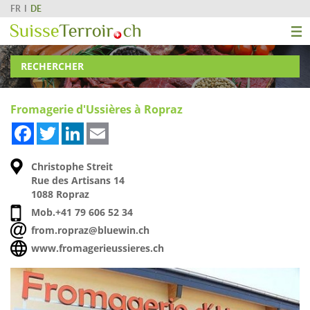
FR
DE
RECHERCHER
Fromagerie d'Ussières à Ropraz
Facebook
Twitter
LinkedIn
Email
Christophe Streit
Rue des Artisans 14
1088 Ropraz
Mob.
+41 79 606 52 34
from.ropraz@bluewin.ch
www.fromagerieussieres.ch