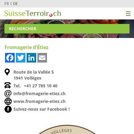
FR
DE
RECHERCHER
Fromagerie d'Étiez
Facebook
Twitter
LinkedIn
Email
Route de la Vallée 5
1941 Vollèges
Tel.
+41 27 785 10 40
info@fromagerie-etiez.ch
www.fromagerie-etiez.ch
Suivez-nous sur Facebook !