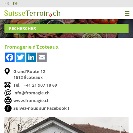
FR
DE
RECHERCHER
Fromagerie d'Ecoteaux
Facebook
Twitter
LinkedIn
Email
Grand'Route 12
1612 Écoteaux
Tel.
+41 21 907 18 69
info@fromagie.ch
www.fromagie.ch
Suivez-nous sur Facebook !