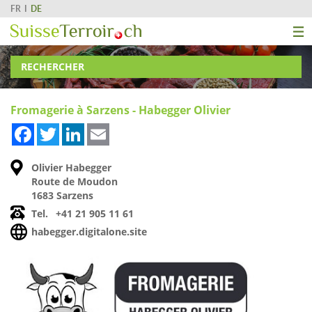
FR
DE
RECHERCHER
Fromagerie à Sarzens - Habegger Olivier
Facebook
Twitter
LinkedIn
Email
Olivier Habegger
Route de Moudon
1683 Sarzens
Tel.
+41 21 905 11 61
habegger.digitalone.site