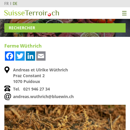
FR
DE
RECHERCHER
Ferme Wüthrich
Facebook
Twitter
LinkedIn
Email
Andreas et Ulrike Wüthrich
Praz Constant 2
1070 Puidoux
Tel.
021 946 27 34
andreas.wuthrich@bluewin.ch