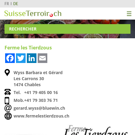
FR
DE
RECHERCHER
Ferme les Tierdzous
Facebook
Twitter
LinkedIn
Email
Wyss Barbara et Gérard
Les Carrons 30
1474 Chables
Tel.
+41 79 405 00 16
Mob.
+41 79 303 76 71
gerard.wyss@bluewin.ch
www.fermelestierdzous.ch