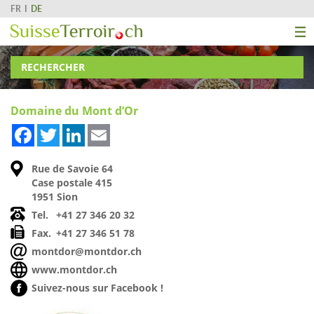
FR
DE
RECHERCHER
Domaine du Mont d’Or
Facebook
Twitter
LinkedIn
Email
Rue de Savoie 64
Case postale 415
1951 Sion
Tel.
+41 27 346 20 32
Fax.
+41 27 346 51 78
montdor@montdor.ch
www.montdor.ch
Suivez-nous sur Facebook !