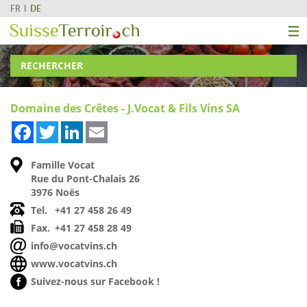
FR
DE
RECHERCHER
Domaine des Crêtes - J.Vocat & Fils Vins SA
Facebook
Twitter
LinkedIn
Email
Famille Vocat
Rue du Pont-Chalais 26
3976 Noës
Tel.
+41 27 458 26 49
Fax.
+41 27 458 28 49
info@vocatvins.ch
www.vocatvins.ch
Suivez-nous sur Facebook !