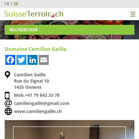
FR
DE
RECHERCHER
Domaine Camillen Gaille
Facebook
Twitter
LinkedIn
Email
Camilien Gaille
Rue du Signal 10
1425 Onnens
Mob.
+41 79 842 33 78
camiliengaille@gmail.com
www.camiliengaille.ch