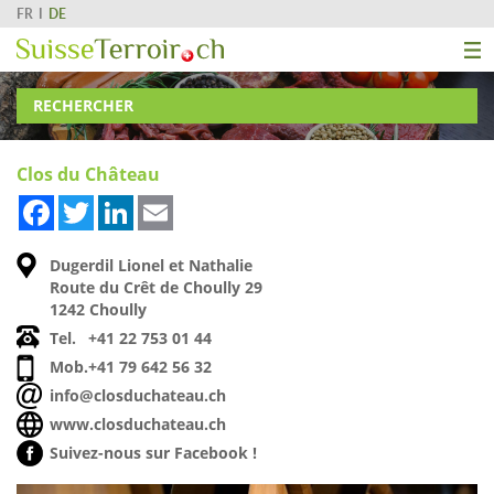
FR
DE
RECHERCHER
Clos du Château
Facebook
Twitter
LinkedIn
Email
Dugerdil Lionel et Nathalie
Route du Crêt de Choully 29
1242 Choully
Tel.
+41 22 753 01 44
Mob.
+41 79 642 56 32
info@closduchateau.ch
www.closduchateau.ch
Suivez-nous sur Facebook !