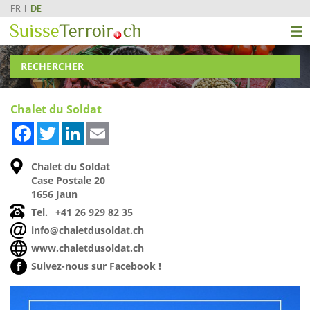
FR
DE
RECHERCHER
Chalet du Soldat
Facebook
Twitter
LinkedIn
Email
Chalet du Soldat
Case Postale 20
1656 Jaun
Tel.
+41 26 929 82 35
info@chaletdusoldat.ch
www.chaletdusoldat.ch
Suivez-nous sur Facebook !