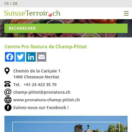
FR
DE
RECHERCHER
Centre Pro Natura de Champ-Pittet
Facebook
Twitter
LinkedIn
Email
Chemin de la Cariçaie 1
1400 Cheseaux-Noréaz
Tel.
+41 24 423 35 70
champ-pittet@pronatura.ch
www.pronatura-champ-pittet.ch
Suivez-nous sur Facebook !