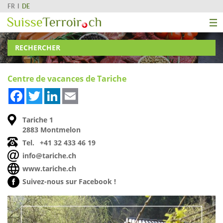
FR
DE
RECHERCHER
Centre de vacances de Tariche
Facebook
Twitter
LinkedIn
Email
Tariche 1
2883 Montmelon
Tel.
+41 32 433 46 19
info@tariche.ch
www.tariche.ch
Suivez-nous sur Facebook !