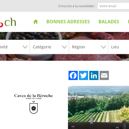
S'inscrire à la newsletter :
BONNES ADRESSES
BALADES
Facebook
Twitter
LinkedIn
Email