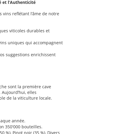
et l’Authenticité
vins reflétant l’âme de notre
ques viticoles durables et
vins uniques qui accompagnent
Vos suggestions enrichissent
oche sont la première cave
Aujourd’hui, elles
e de la viticulture locale.
chaque année.
n 350'000 bouteilles.
0 %), Pinot noir (35 %), Divers